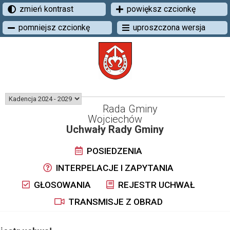
zmień kontrast
powiększ czcionkę
pomniejsz czcionkę
uproszczona wersja
Rada Gminy
Wojciechów
Uchwały Rady Gminy
POSIEDZENIA
INTERPELACJE I ZAPYTANIA
GŁOSOWANIA
REJESTR UCHWAŁ
TRANSMISJE Z OBRAD